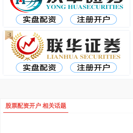
股票配资开户 相关话题