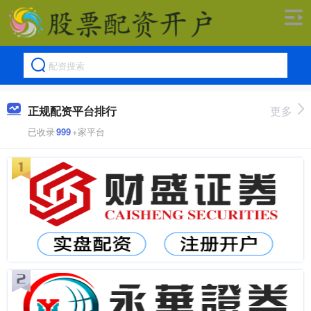
正规配资平台排行
更多
已收录
999
+家平台