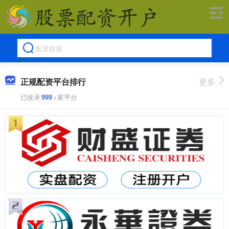
正规配资平台排行
更多
已收录
999
+家平台