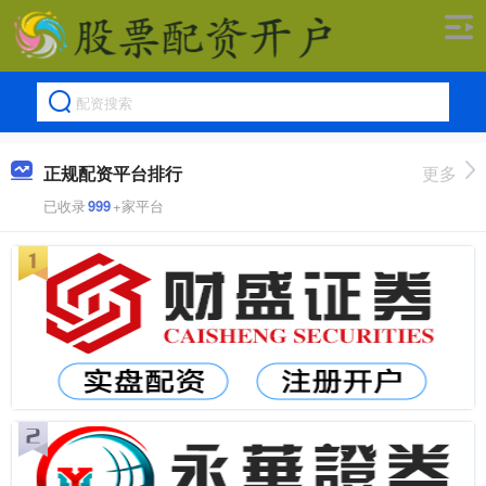
正规配资平台排行
更多
已收录
999
+家平台