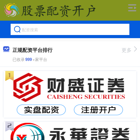
正规配资平台排行
更多
已收录
999
+家平台