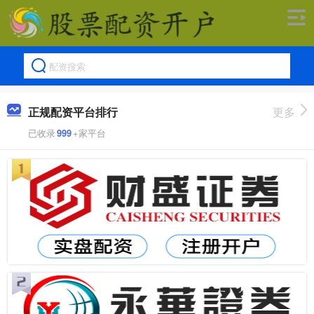
正规配资平台排行
更多
已收录
999
+家平台