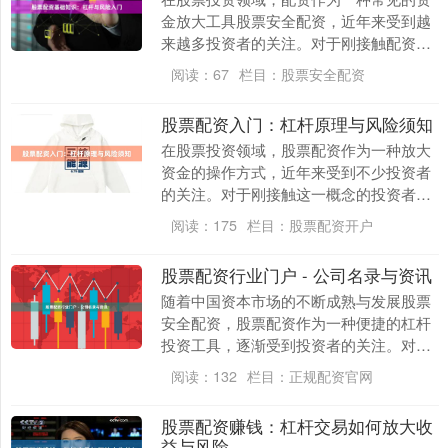
金放大工具股票安全配资，近年来受到越
来越多投资者的关注。对于刚接触配资的
投资者来说，理解杠杆与风险的关系，是
阅读：
67
栏目：
股票安全配资
迈出稳健投资第一....
股票配资入门：杠杆原理与风险须知
在股票投资领域，股票配资作为一种放大
资金的操作方式，近年来受到不少投资者
的关注。对于刚接触这一概念的投资者而
言，理解其核心机制——杠杆原理，以及
阅读：
175
栏目：
股票配资开户
认清其中潜藏的风....
股票配资行业门户 - 公司名录与资讯
随着中国资本市场的不断成熟与发展股票
安全配资，股票配资作为一种便捷的杠杆
投资工具，逐渐受到投资者的关注。对于
想要了解股票配资行业动态、寻找正规配
阅读：
132
栏目：
正规配资官网
资公司的投资者而....
股票配资赚钱：杠杆交易如何放大收
益与风险