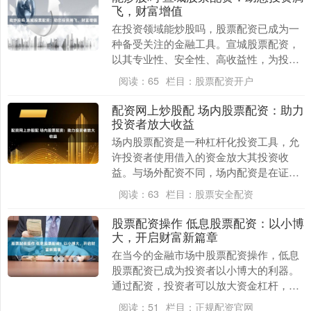
飞，财富增值
在投资领域能炒股吗，股票配资已成为一
种备受关注的金融工具。宣城股票配资，
以其专业性、安全性、高收益性，为投资
者提供了绝佳的投资机会。 股票配资合作
阅读：
65
栏目：
股票配资开户
的核心是合作共....
配资网上炒股配 场内股票配资：助力
投资者放大收益
场内股票配资是一种杠杆化投资工具，允
许投资者使用借入的资金放大其投资收
益。与场外配资不同，场内配资是在证券
交易所进行的，受监管机构严格监管。 配
阅读：
63
栏目：
股票安全配资
资杠杆通常在1:....
股票配资操作 低息股票配资：以小博
大，开启财富新篇章
在当今的金融市场中股票配资操作，低息
股票配资已成为投资者以小博大的利器。
通过配资，投资者可以放大资金杠杆，以
较小的本金撬动更大的投资额，从而获得
阅读：
51
栏目：
正规配资官网