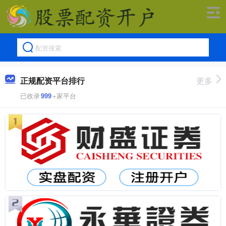
正规配资平台排行
更多
已收录
999
+家平台