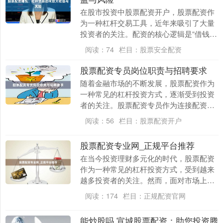
在股市投资中股票配资开户，股票配资作
为一种杠杆交易工具，近年来吸引了大量
投资者的关注。配资的核心逻辑是“借钱炒
股”，即投资者通过向配资公司缴纳一定比
阅读：
74
栏目：
股票安全配资
例的保证金，....
股票配资专员岗位职责与招聘要求
随着金融市场的不断发展，股票配资作为
一种常见的杠杆投资方式，逐渐受到投资
者的关注。股票配资专员作为连接配资公
司与投资者之间的重要桥梁股票配资开
阅读：
56
栏目：
股票配资开户
户，其职责与能力要....
股票配资专业网_正规平台推荐
在当今投资理财多元化的时代，股票配资
作为一种常见的杠杆投资方式，受到越来
越多投资者的关注。然而，面对市场上众
多的配资平台，如何选择一家正规、安全
阅读：
174
栏目：
正规配资官网
的股票配资专业网....
能炒股吗 宣城股票配资：助您投资腾