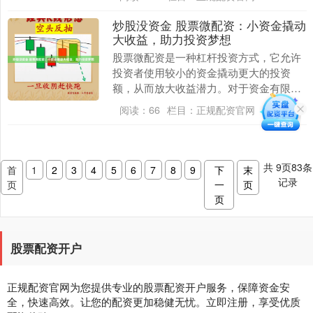
更高的收益。 对....
炒股没资金 股票微配资：小资金撬动
大收益，助力投资梦想
股票微配资是一种杠杆投资方式，它允许
投资者使用较小的资金撬动更大的投资
额，从而放大收益潜力。对于资金有限的
投资者来说，微配资提供了进入股票市场
阅读：
66
栏目：
正规配资官网
的绝佳机会。 太原....
共
9
页
83
条
首
1
2
3
4
5
6
7
8
9
下
末
记录
页
一
页
页
股票配资开户
正规配资官网为您提供专业的股票配资开户服务，保障资金安
全，快速高效。让您的配资更加稳健无忧。立即注册，享受优质