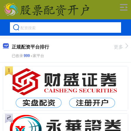
正规配资平台排行
更多
已收录
999
+家平台