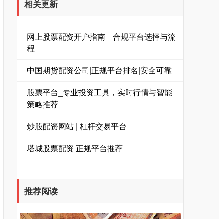
相关更新
网上股票配资开户指南｜合规平台选择与流
程
中国期货配资公司|正规平台排名|安全可靠
股票平台_专业投资工具，实时行情与智能
策略推荐
炒股配资网站 | 杠杆交易平台
塔城股票配资 正规平台推荐
推荐阅读