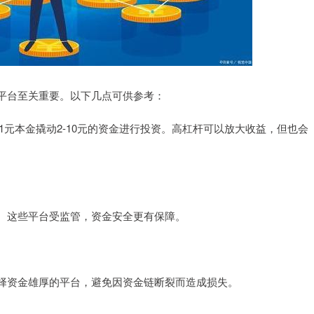
平台至关重要。以下几点可供参考：
用1元本金撬动2-10元的资金进行投资。高杠杆可以放大收益，但也会
。这些平台受监管，资金安全更有保障。
择资金雄厚的平台，避免因资金链断裂而造成损失。