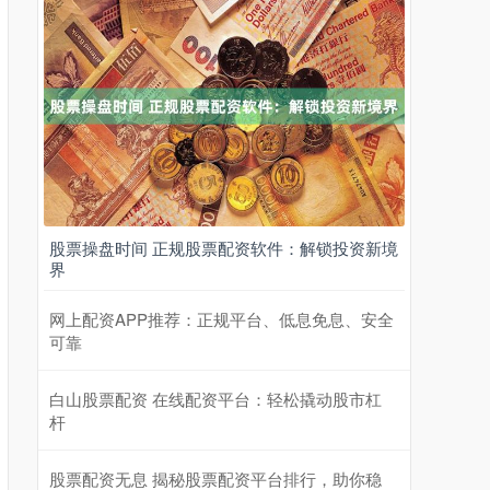
股票操盘时间 正规股票配资软件：解锁投资新境
界
网上配资APP推荐：正规平台、低息免息、安全
可靠
白山股票配资 在线配资平台：轻松撬动股市杠
杆
股票配资无息 揭秘股票配资平台排行，助你稳