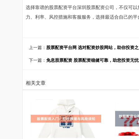
选择靠谱的股票配资平台深圳股票配资公司，不仅可以
力、利率、风控措施和客服服务，选择最适合自己的平
上一篇：
股票配资平台网 选对配资炒股网站，助你投资
下一篇：
免息股票配资 股票配资稳健可靠，助您投资无忧
相关文章