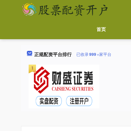
首页
正规配资平台排行
已收录
999
+家平台