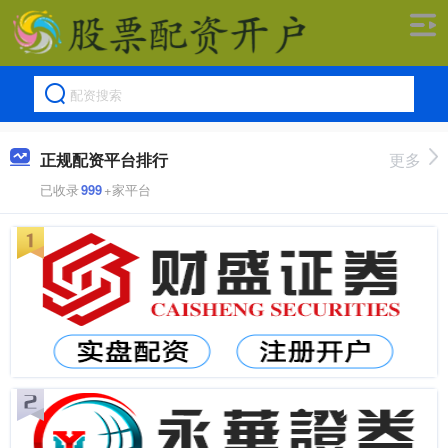
正规配资平台排行
更多
已收录
999
+家平台