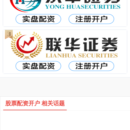
股票配资开户 相关话题