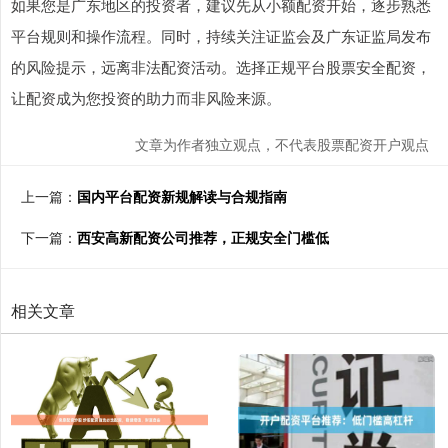
如果您是广东地区的投资者，建议先从小额配资开始，逐步熟悉
平台规则和操作流程。同时，持续关注证监会及广东证监局发布
的风险提示，远离非法配资活动。选择正规平台股票安全配资，
让配资成为您投资的助力而非风险来源。
文章为作者独立观点，不代表股票配资开户观点
上一篇：
国内平台配资新规解读与合规指南
下一篇：
西安高新配资公司推荐，正规安全门槛低
相关文章