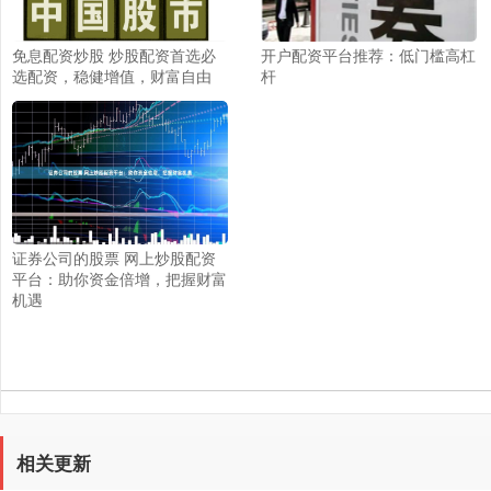
免息配资炒股 炒股配资首选必
开户配资平台推荐：低门槛高杠
选配资，稳健增值，财富自由
杆
证券公司的股票 网上炒股配资
平台：助你资金倍增，把握财富
机遇
相关更新