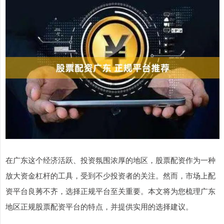
在广东这个经济活跃、投资氛围浓厚的地区，股票配资作为一种
放大资金杠杆的工具，受到不少投资者的关注。然而，市场上配
资平台良莠不齐，选择正规平台至关重要。本文将为您梳理广东
地区正规股票配资平台的特点，并提供实用的选择建议。