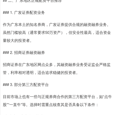
## 二、广东地区正规配资平台推荐
### 1. 广发证券配资业务
作为广东本土的知名券商，广发证券提供合规的融资融券业务。
虽然门槛较高（通常要求50万资产），但安全性最高，适合资金
量较大的投资者。
### 2. 招商证券融资融券
招商证券在广东地区网点众多，其融资融券业务受证监会严格监
管，利率相对透明，适合追求稳健的投资者。
### 3. 部分第三方配资平台
目前市场上也有一些与正规券商合作的第三方配资平台，如“点牛
股”“一直牛”等。选择时需重点核查其是否具备以下条件：