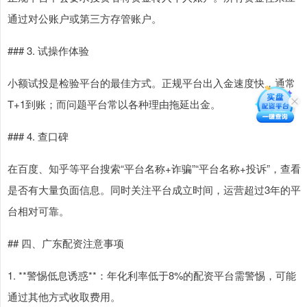
通过对公账户或第三方存管账户。
### 3. 试操作体验
小额试投是检验平台的最佳方式。正规平台出入金速度快，通常
T+1到账；而问题平台常以各种理由拖延出金。
### 4. 查口碑
在百度、知乎等平台搜索“平台名称+诈骗”“平台名称+投诉”，查看
是否有大量负面信息。同时关注平台成立时间，运营超过3年的平
台相对可靠。
## 四、广东配资注意事项
1. **警惕低息诱惑**：年化利率低于8%的配资平台需警惕，可能
通过其他方式收取费用。