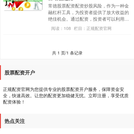
常德股票配资配资炒股风险，作为一种金
融杠杆工具，为投资者提供了放大收益的
绝佳机会。通过配资，投资者可以利用有
限的资金撬动更大的投资规模，从而获得
阅读：
108
栏目：
正规配资官网
更高的潜在回报。....
共 1 页/1 条记录
股票配资开户
正规配资官网为您提供专业的股票配资开户服务，保障资金安
全，快速高效。让您的配资更加稳健无忧。立即注册，享受优质
配资体验！
热点关注