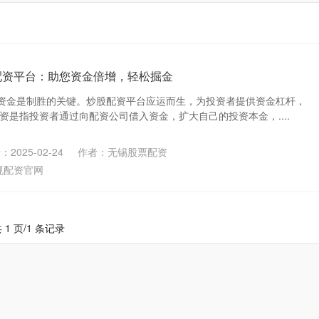
配资平台：助您资金倍增，轻松掘金
资金是制胜的关键。炒股配资平台应运而生，为投资者提供资金杠杆，
资是指投资者通过向配资公司借入资金，扩大自己的投资本金，....
2025-02-24
作者：无锡股票配资
规配资官网
 1 页/1 条记录