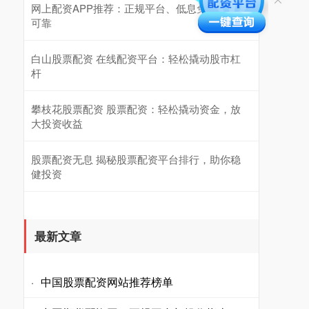
网上配资APP推荐：正规平台、低息免息、安全
可靠
白山股票配资 在线配资平台：轻松撬动股市杠
杆
攀枝花股票配资 股票配资：轻松撬动资金，放
大投资收益
股票配资无息 揭秘股票配资平台排行，助你稳
健投资
最新文章
中国股票配资网站推荐榜单
·