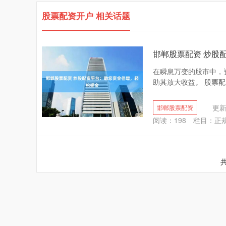
股票配资开户 相关话题
邯郸股票配资 炒股
在瞬息万变的股市中，
助其放大收益。 股票配
更新：
邯郸股票配资
阅读：
198
栏目：
正
共