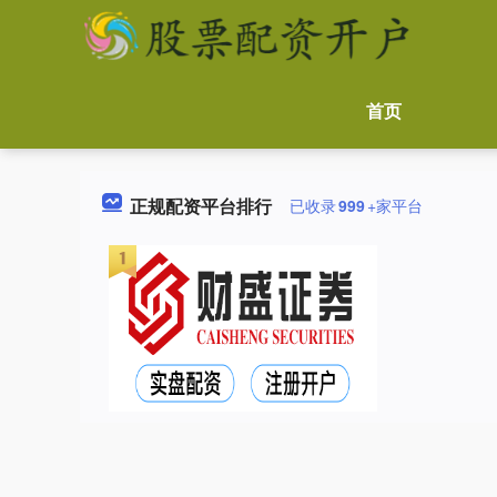
首页
正规配资平台排行
已收录
999
+家平台