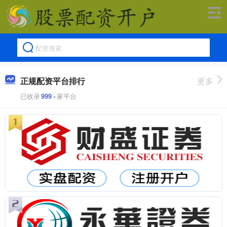
正规配资平台排行
更多
已收录
999
+家平台