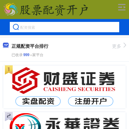
正规配资平台排行
更多
已收录
999
+家平台