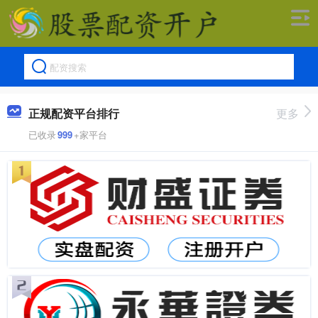
正规配资平台排行
更多
已收录
999
+家平台