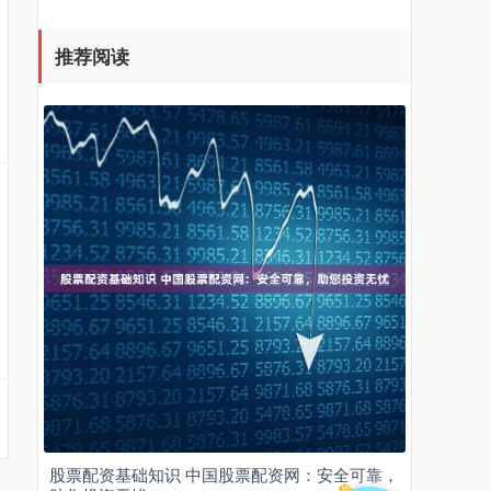
推荐阅读
股票配资基础知识 中国股票配资网：安全可靠，