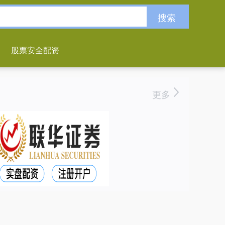
搜索
股票安全配资
更多