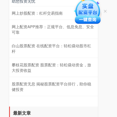
助您投资无忧
网上炒股配资：杠杆交易指南
网上配资APP推荐：正规平台、低息免息、安全
可靠
白山股票配资 在线配资平台：轻松撬动股市杠
杆
攀枝花股票配资 股票配资：轻松撬动资金，放
大投资收益
股票配资无息 揭秘股票配资平台排行，助你稳
健投资
最新文章