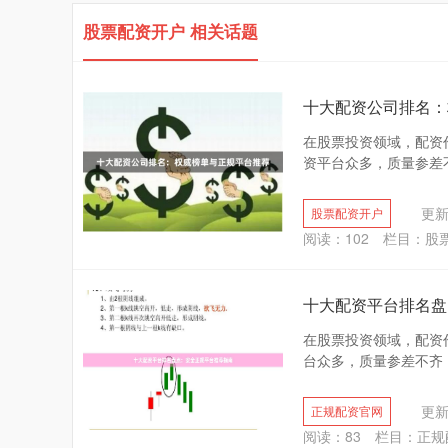
股票配资开户 相关话题
十大配资公司排名：
在股票投资领域，配资
资平台众多，质量参差不
更新：
股票配资开户
阅读：
102
栏目：
股
十大配资平台排名盘
在股票投资领域，配资
台众多，质量参差不齐，
更新：
正规配资官网
阅读：
83
栏目：
正规