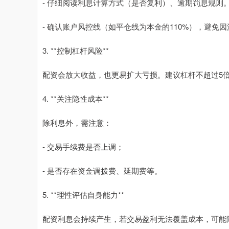
- 仔细阅读利息计算方式（是否复利）、逾期罚息规则
- 确认账户风控线（如平仓线为本金的110%），避免
3. **控制杠杆风险**
配资会放大收益，也更易扩大亏损。建议杠杆不超过5倍
4. **关注隐性成本**
除利息外，需注意：
- 交易手续费是否上调；
- 是否存在资金调拨费、延期费等。
5. **理性评估自身能力**
配资利息会持续产生，若交易盈利无法覆盖成本，可能