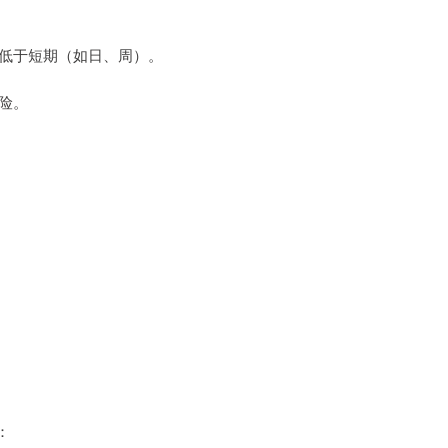
通常低于短期（如日、周）。
风险。
。
：