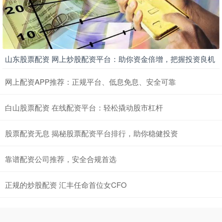
山东股票配资 网上炒股配资平台：助你资金倍增，把握投资良机
网上配资APP推荐：正规平台、低息免息、安全可靠
白山股票配资 在线配资平台：轻松撬动股市杠杆
股票配资无息 揭秘股票配资平台排行，助你稳健投资
靠谱配资公司推荐，安全合规首选
正规的炒股配资 汇丰任命首位女CFO