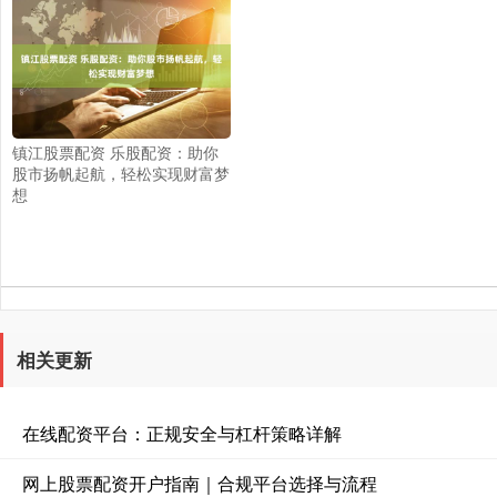
镇江股票配资 乐股配资：助你
股市扬帆起航，轻松实现财富梦
想
相关更新
在线配资平台：正规安全与杠杆策略详解
网上股票配资开户指南｜合规平台选择与流程