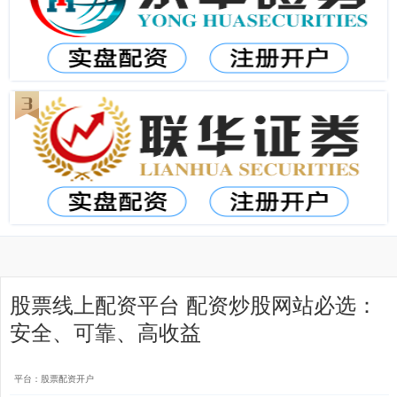
股票线上配资平台 配资炒股网站必选：
安全、可靠、高收益
平台：股票配资开户