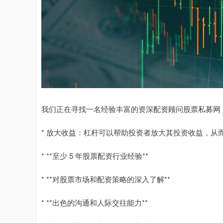
我们正在寻找一名经验丰富的资深配资顾问股票私募网
* 放大收益：杠杆可以帮助投资者放大其投资收益，从
* **至少 5 年股票配资行业经验**
* **对股票市场和配资策略的深入了解**
* **出色的沟通和人际交往能力**