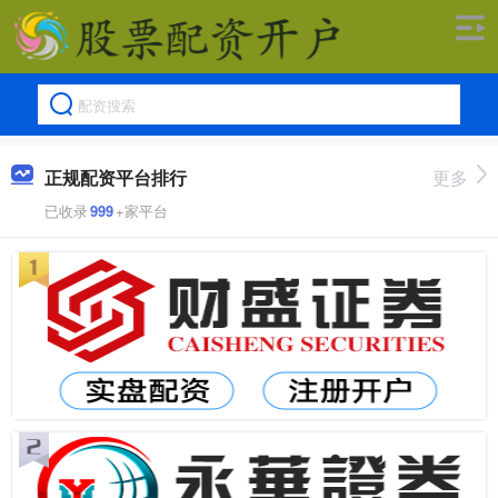
正规配资平台排行
更多
已收录
999
+家平台