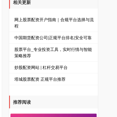
相关更新
网上股票配资开户指南｜合规平台选择与流
程
中国期货配资公司|正规平台排名|安全可靠
股票平台_专业投资工具，实时行情与智能
策略推荐
炒股配资网站 | 杠杆交易平台
塔城股票配资 正规平台推荐
推荐阅读