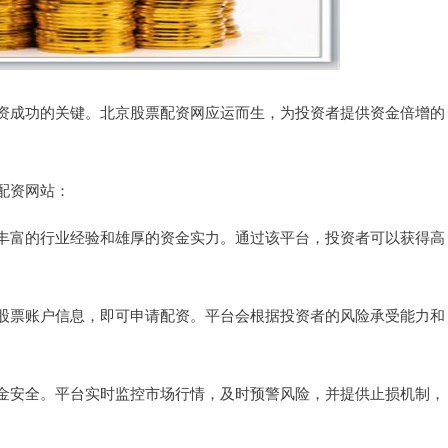
资成功的关键。北京股票配资网应运而生，为投资者提供资金倍增的
配资网站：
丰富的行业经验和雄厚的资金实力。通过该平台，投资者可以获得高
股票账户信息，即可申请配资。平台会根据投资者的风险承受能力和
金安全。平台实时监控市场行情，及时预警风险，并提供止损机制，