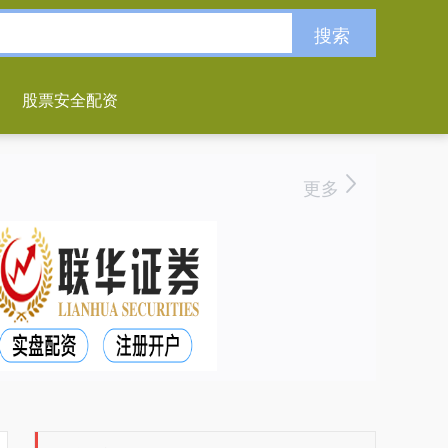
搜索
股票安全配资
更多