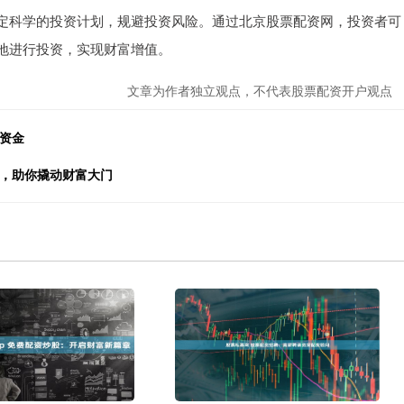
定科学的投资计划，规避投资风险。通过北京股票配资网，投资者可
地进行投资，实现财富增值。
文章为作者独立观点，不代表股票配资开户观点
资金
台，助你撬动财富大门