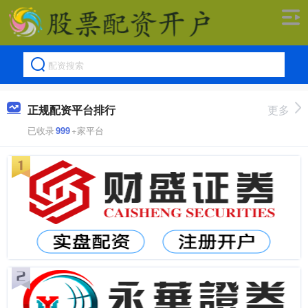
正规配资平台排行
更多
已收录
999
+家平台