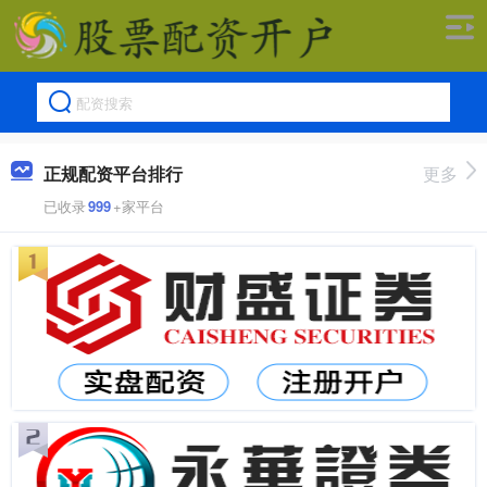
正规配资平台排行
更多
已收录
999
+家平台