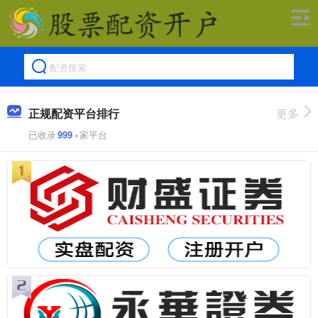
正规配资平台排行
更多
已收录
999
+家平台